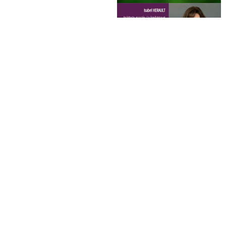
CONCOURS
09.2024
EVÈNEMENTS
09.2024
SMAC ASTROLABE
LIVRAISON : MOVIES
ORLÉANS (45)
UNE ECOLE DE CINÉMA
D'ANIMATION
,
UN IMMEUBLE DE
BUREAUX ET UNE RESIDENCE
ETUDIANTE A CÉSSON-SÉVIGNÉ
(35)