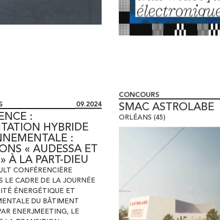
S
09.2024
CONCOURS
ENCE :
SMAC ASTROLABE
ITATION HYBRIDE
ORLÉANS (45)
NNEMENTALE :
ONS « AUDESSA ET
» À LA PART-DIEU
AULT CONFÉRENCIÈRE
S LE CADRE DE LA JOURNÉE
CITÉ ÉNERGÉTIQUE ET
ENTALE DU BÂTIMENT
PAR ENERJMEETING
,
LE
E LA TRANSITION
 ET LE CSTB