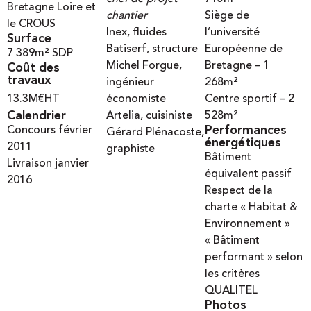
Bretagne Loire et
chantier
Siège de
le CROUS
Inex, fluides
l’université
Surface
Batiserf, structure
Européenne de
7 389
m² SDP
Michel Forgue,
Bretagne – 1
Coût des
travaux
ingénieur
268m²
13.3
M€HT
économiste
Centre sportif – 2
Calendrier
Artelia, cuisiniste
528m²
Performances
Concours février
Gérard Plénacoste,
énergétiques
2011
graphiste
Bâtiment
Livraison janvier
équivalent passif
2016
Respect de la
charte « Habitat &
Environnement »
« Bâtiment
performant » selon
les critères
QUALITEL
Photos