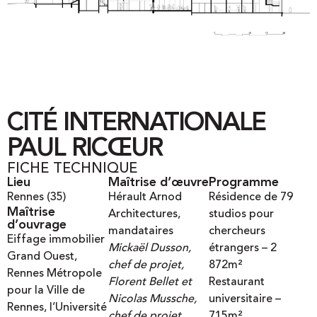
CITÉ INTERNATIONALE
PAUL RICŒUR
FICHE TECHNIQUE
Lieu
Maîtrise d’œuvre
Programme
Rennes (35)
Hérault Arnod
Résidence de 79
Maîtrise
Architectures,
studios pour
d’ouvrage
mandataires
chercheurs
Eiffage immobilier
Mickaël Dusson,
étrangers – 2
Grand Ouest
,
chef de projet,
872m²
Rennes Métropole
Florent Bellet et
Restaurant
pour la Ville de
Nicolas Mussche,
universitaire –
Rennes
,
l’Université
chef de projet
715m²