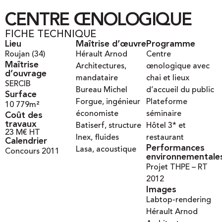
CENTRE ŒNOLOGIQUE
FICHE TECHNIQUE
Lieu
Maîtrise d’œuvre
Programme
Roujan (34)
Hérault Arnod
Centre
Maîtrise
Architectures,
œnologique avec
d’ouvrage
mandataire
chai et lieux
SERCIB
Bureau Michel
d’accueil du public
Surface
Forgue, ingénieur
Plateforme
10 779
m²
économiste
séminaire
Coût des
travaux
Batiserf, structure
Hôtel 3* et
23 M€ HT
Inex, fluides
restaurant
Calendrier
Performances
Lasa, acoustique
Concours 2011
environnementale
Projet THPE – RT
2012
Images
Labtop-rendering
Hérault Arnod